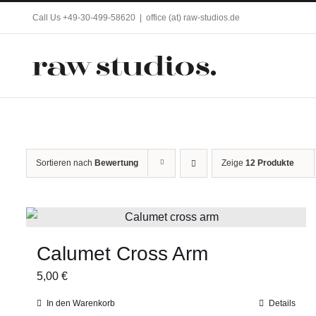
Zum
Call Us +49-30-499-58620
|
office (at) raw-studios.de
Inhalt
springen
Sortieren nach
Bewertung
Zeige
12 Produkte
Calumet Cross Arm
5,00
€
In den Warenkorb
Details